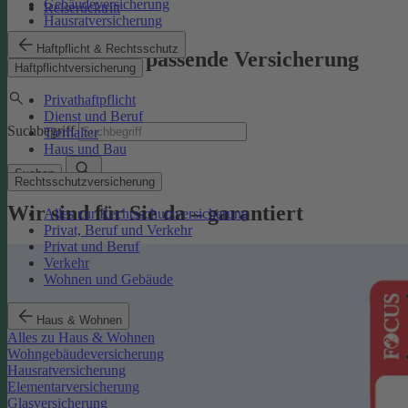
Gebäudeversicherung
Reiserücktritt
Hausratversicherung
Haftpflicht & Rechtsschutz
Finden Sie die passende Versicherung
Haftpflichtversicherung
Privathaftpflicht
Dienst und Beruf
Suchbegriff
Tierhalter
Haus und Bau
Suchen
Rechtsschutzversicherung
Wir sind für Sie da – garantiert
Alles zur Rechtsschutzversicherung
Privat, Beruf und Verkehr
Privat und Beruf
Verkehr
Wohnen und Gebäude
Haus & Wohnen
Alles zu Haus & Wohnen
Wohngebäudeversicherung
Hausratversicherung
Elementarversicherung
Glasversicherung