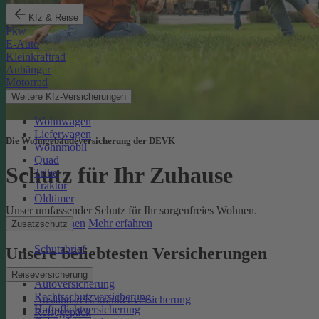
Kfz & Reise
Pkw
E-Auto
Kleinkraftrad
Anhänger
Motorrad
Weitere Kfz-Versicherungen
Wohnwagen
Lieferwagen
Die Wohngebäudeversicherung der DEVK
Wohnmobil
Quad
Schutz für Ihr Zuhause
Trike
Traktor
Oldtimer
Unser umfassender Schutz für Ihr sorgenfreies Wohnen.
Online berechnen
Mehr erfahren
Zusatzschutz
Schutzbrief
Unsere beliebtesten Versicherungen
Reiseversicherung
Autoversicherung
Rechtsschutzversicherung
Auslandsreisekrankenversicherung
Haftpflichtversicherung
Reisegepäck