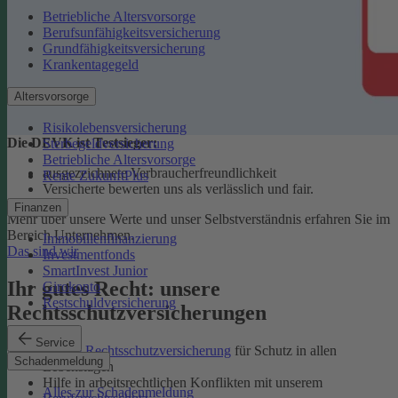
Betriebliche Altersvorsorge
Berufsunfähigkeitsversicherung
Grundfähigkeitsversicherung
Krankentagegeld
Altersvorsorge
Risikolebensversicherung
Die DEVK ist Testsieger:
Sterbegeldversicherung
Betriebliche Altersvorsorge
ausgezeichnete Verbraucherfreundlichkeit
Rente ZukunftPlus
Versicherte bewerten uns als verlässlich und fair.
Finanzen
Mehr über unsere Werte und unser Selbstverständnis erfahren Sie im
Bereich Unternehmen.
Immobilienfinanzierung
Das sind wir
Investmentfonds
SmartInvest Junior
Ihr gutes Recht: unsere
Girokonto
Restschuldversicherung
Rechtsschutzversicherungen
Service
Private Rechtsschutzversicherung
für Schutz in allen
Schadenmeldung
Lebenslagen
Hilfe in arbeitsrechtlichen Konflikten mit unserem
Alles zur Schadenmeldung