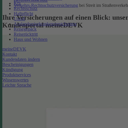
Berufsrechtsschutz
Kfz
Verkehrs-Rechtsschutzversicherung
bei Streit im Straßenverkeh
Rechtsschutz
Haftpflicht
Ihre Versicherungen auf einen Blick: unse
Unfall
Kundenportal meineDEVK
Auslandsreisekrankenversicherung
Reisegepäck
Reiserücktritt
Haus und Wohnen
meineDEVK
Kontakt
Kundendaten ändern
Bescheinigungen
Kündigung
Produktservices
Wissenswertes
Leichte Sprache