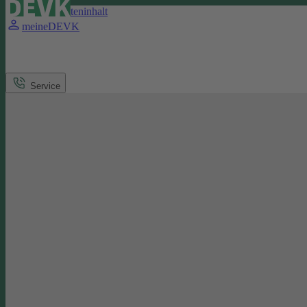
Direkt zum Seiteninhalt
meineDEVK
Service