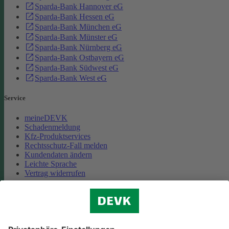
Sparda-Bank Hannover eG
Sparda-Bank Hessen eG
Sparda-Bank München eG
Sparda-Bank Münster eG
Sparda-Bank Nürnberg eG
Sparda-Bank Ostbayern eG
Sparda-Bank Südwest eG
Sparda-Bank West eG
Service
meineDEVK
Schadenmeldung
Kfz-Produktservices
Rechtsschutz-Fall melden
Kundendaten ändern
Leichte Sprache
Vertrag widerrufen
Unternehmen
Karriere
Presse