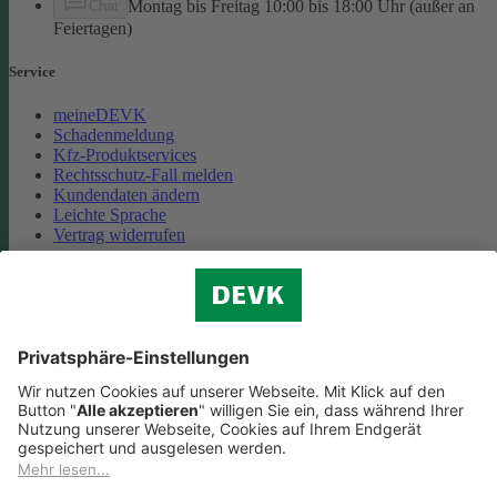
Montag bis Freitag 10:00 bis 18:00 Uhr (außer an
Chat
Feiertagen)
Service
meineDEVK
Schadenmeldung
Kfz-Produktservices
Rechtsschutz-Fall melden
Kundendaten ändern
Leichte Sprache
Vertrag widerrufen
Unternehmen
Karriere
Presse
Das sind wir
Vorstand
Unternehmensberichte
Standorte
Kooperationen
Partnerschaft Deutsche Bahn
Nachhaltigkeit