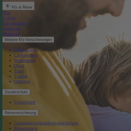
Kfz & Reise
Pkw
E-Auto
Kleinkraftrad
Anhänger
Motorrad
Weitere Kfz-Versicherungen
Wohnwagen
Lieferwagen
Wohnmobil
Quad
Trike
Traktor
Oldtimer
Zusatzschutz
Schutzbrief
Reiseversicherung
Auslandsreisekrankenversicherung
Reisegepäck