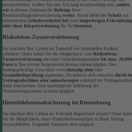
einzuschließen. Sollten Sie eine Zeit lang berufsunfähig sein,
zahlen
wir
in diesem Zeitraum die
Beiträge
Ihrer
Berufsunfähigkeitsversicherung
weiter
. Somit bleibt der
Schutz
vor
entstehenden
Gehaltsverlusten bei
einer
langwierigen Erkrankung
oder einer Körperverletzung
für Sie
bestehen
.
Risikoleben-Zusatzversicherung
Sie möchten Ihre Lieben im Todesfall vor finanziellen Risiken
schützen? Dann haben Sie die Möglichkeit, eine
Risikoleben-
Zusatzversicherung
mit einer Versicherungssumme
bis max. 20.000
Euro
in Ihre private Rentenversicherung einzuschließen. Der
beitragspflichtige Einschluss wird
einmalig ohne
eine
Gesundheitsprüfung
angeboten. Sie können sich entweder
direkt b
Vertragsabschluss
oder anlassbezogen
während der Vertragslaufzei
dafür entscheiden. Eine nachträgliche Erhöhung der
Versicherungssumme ist nicht möglich.
Hinterbliebenenabsicherung im Rentenbezug
Sie möchten Ihre Lieben im Todesfall abgesichert wissen? Dann hab
Sie die Möglichkeit, einen Hinterbliebenenschutz in Ihren Vertrag
einzuschließen. Folgende Varianten sind möglich: