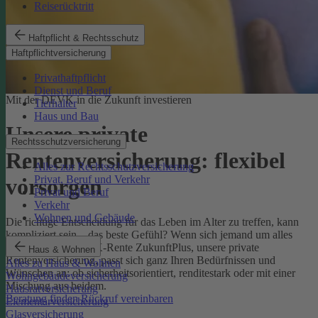
Reiserücktritt
Haftpflicht & Rechtsschutz
Haftpflichtversicherung
Privathaftpflicht
Dienst und Beruf
Mit der DEVK in die Zukunft investieren
Tierhalter
Haus und Bau
Unsere private
Rechtsschutzversicherung
Rentenversicherung: flexibel
Alles zur Rechtsschutzversicherung
Privat, Beruf und Verkehr
vorsorgen
Privat und Beruf
Verkehr
Wohnen und Gebäude
Die richtige Entscheidung für das Leben im Alter zu treffen, kann
kompliziert sein – das beste Gefühl? Wenn sich jemand um alles
kümmert. Die DEVK-Rente ZukunftPlus, unsere private
Haus & Wohnen
Rentenversicherung, passt sich ganz Ihren Bedürfnissen und
Alles zu Haus & Wohnen
Wünschen an: ob sicherheitsorientiert, renditestark oder mit einer
Wohngebäudeversicherung
Mischung aus beidem.
Hausratversicherung
Beratung finden
Rückruf vereinbaren
Elementarversicherung
Glasversicherung