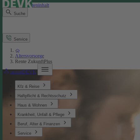
Direkt zum Seiteninhalt
Suche
Service
Altersvorsorge
Rente ZukunftPlus
meineDEVK
Kfz & Reise
Haftpflicht & Rechtsschutz
Haus & Wohnen
Krankheit, Unfall & Pflege
Beruf, Alter & Finanzen
Service