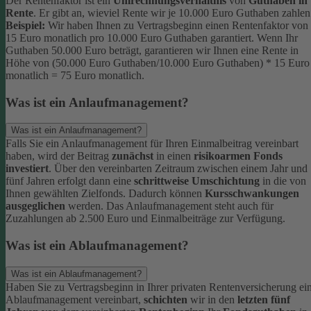
Der Rentenfaktor ist ein
Umrechnungsverhältnis
von
Guthaben in
Rente
. Er gibt an, wieviel Rente wir je 10.000 Euro Guthaben zahlen
Beispiel:
Wir haben Ihnen zu Vertragsbeginn einen Rentenfaktor von
15 Euro monatlich pro 10.000 Euro Guthaben garantiert. Wenn Ihr
Guthaben 50.000 Euro beträgt, garantieren wir Ihnen eine Rente in
Höhe von (50.000 Euro Guthaben/10.000 Euro Guthaben) * 15 Euro
monatlich = 75 Euro monatlich.
Was ist ein Anlaufmanagement?
Was ist ein Anlaufmanagement?
Falls Sie ein Anlaufmanagement für Ihren Einmalbeitrag vereinbart
haben, wird der Beitrag
zunächst
in einen
risikoarmen Fonds
investiert
. Über den vereinbarten Zeitraum zwischen einem Jahr und
fünf Jahren erfolgt dann eine
schrittweise Umschichtung
in die von
Ihnen gewählten Zielfonds. Dadurch können
Kursschwankungen
ausgeglichen
werden. Das Anlaufmanagement steht auch für
Zuzahlungen ab 2.500 Euro und Einmalbeiträge zur Verfügung.
Was ist ein Ablaufmanagement?
Was ist ein Ablaufmanagement?
Haben Sie zu Vertragsbeginn in Ihrer privaten Rentenversicherung ei
Ablaufmanagement vereinbart,
schichten
wir in den
letzten fünf