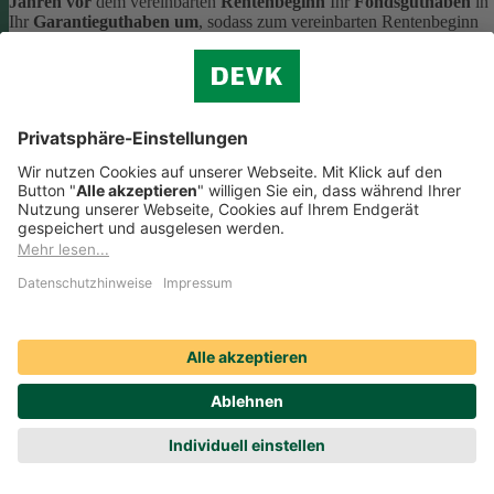
Jahren vor
dem vereinbarten
Rentenbeginn
Ihr
Fondsguthaben
in
Ihr
Garantieguthaben um
, sodass zum vereinbarten Rentenbeginn
kein Fondsguthaben mehr vorhanden ist. Detaillierte Informationen
finden Sie in Ihren allgemeinen Versicherungsbedingungen.
Welche Anpassungsmöglichkeiten habe ich in der
Ansparphase meiner privaten Rentenversicherung?
Welche Anpassungsmöglichkeiten habe ich in der Ansparphase meiner
privaten Rentenversicherung?
Garantieanpassung: Das
Garantieniveau ändern
(Ausnahme:
Das gilt nicht für Verträge mit maximaler Garantie.)
Fondsswitch: Die
Fondsauswahl ändern
Fondsshift:
Guthaben
innerhalb der Fonds
umschichten
Garantiesicherung: Einen
Teil
des
Fondsguthabens
ins
Garantieguthaben umschichten
Laufende
Beiträge reduzieren
oder
pausieren
Guthaben entnehmen
Ihr
Vertragsguthaben
durch
Zuzahlungen aufstocken
Gibt es eine Todesfallleistung in der Ansparphase
meiner privaten Rentenversicherung?