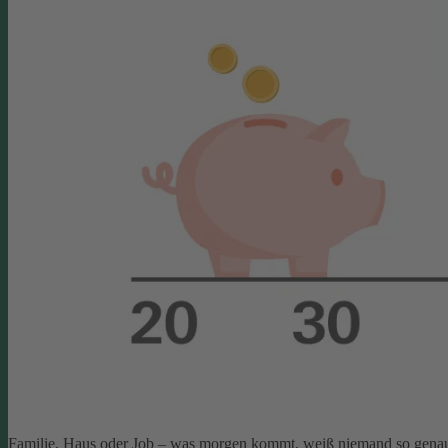
Familie, Haus oder Job – was morgen kommt, weiß niemand so gena