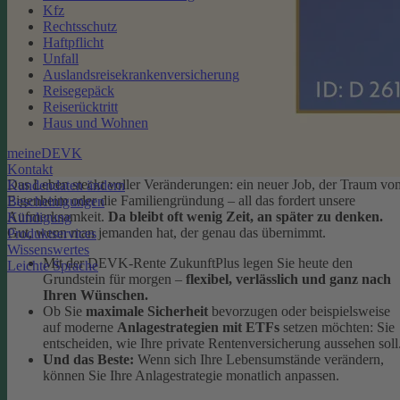
Kfz
Rechtsschutz
Haftpflicht
Unfall
Auslandsreisekrankenversicherung
Reisegepäck
Reiserücktritt
Haus und Wohnen
meineDEVK
Kontakt
Das Leben steckt voller Veränderungen: ein neuer Job, der Traum vo
Kundendaten ändern
Eigenheim oder die Familiengründung – all das fordert unsere
Bescheinigungen
Aufmerksamkeit.
Da bleibt oft wenig Zeit, an später zu denken.
Kündigung
Gut, wenn man jemanden hat, der genau das übernimmt.
Produktservices
Wissenswertes
Mit der DEVK-Rente ZukunftPlus legen Sie heute den
Leichte Sprache
Grundstein für morgen –
flexibel, verlässlich und ganz nach
Ihren Wünschen.
Ob Sie
maximale Sicherheit
bevorzugen oder beispielsweise
auf moderne
Anlagestrategien mit ETFs
setzen möchten: Sie
entscheiden, wie Ihre private Rentenversicherung aussehen soll
Und das Beste:
Wenn sich Ihre Lebensumstände verändern,
können Sie Ihre Anlagestrategie monatlich anpassen.