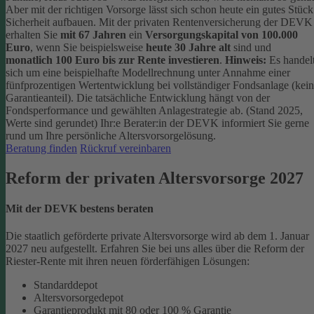
Aber mit der richtigen Vorsorge lässt sich schon heute ein gutes Stück
Sicherheit aufbauen.
Mit der privaten Rentenversicherung der DEVK
erhalten Sie
mit 67 Jahren
ein
Versorgungskapital von 100.000
Euro
, wenn Sie beispielsweise
heute 30 Jahre alt
sind und
monatlich 100 Euro bis zur Rente investieren
.
Hinweis:
Es handel
sich um eine beispielhafte Modellrechnung unter Annahme einer
fünfprozentigen Wertentwicklung bei vollständiger Fondsanlage (kein
Garantieanteil). Die tatsächliche Entwicklung hängt von der
Fondsperformance und gewählten Anlagestrategie ab. (Stand 2025,
Werte sind gerundet)
Ihr:e Berater:in der DEVK informiert Sie gerne
rund um Ihre persönliche Altersvorsorgelösung.
Beratung finden
Rückruf vereinbaren
Reform der privaten Altersvorsorge 2027
Mit der DEVK bestens beraten
Die staatlich geförderte private Altersvorsorge wird ab dem 1. Januar
2027 neu aufgestellt. Erfahren Sie bei uns alles über die Reform der
Riester-Rente mit ihren neuen förderfähigen Lösungen:
Standarddepot
Altersvorsorgedepot
Garantieprodukt mit 80 oder 100 % Garantie