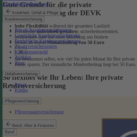
Gute Gründe für die private
Immobilienfinanzierung
Rentenversicherung der DEVK
Krankheit, Unfall & Pflege
Krankenversicherung
hohe Flexibilität
während der gesamten Laufzeit
Private Krankenversicherung
Privatrente
individuell gestalten
: sicherheitsorientiert,
Gesetzliche Krankenversicherung
renditestark oder mit einer Mischung aus beidem
Betriebliche Krankenversicherung
bereits ab einem
Monatsbeitrag von 50 Euro
Zusatzversicherungen
Krankentagegeld
Ausland
Sie bestimmen selbst, wie viel Sie jeden Monat für Ihre private
Tiere
Rente sparen. Der monatliche Mindestbeitrag liegt bei 50 Euro.
Unfallversicherung
So flexibel wie Ihr Leben: Ihre private
Rentenversicherung
Privat
Kinder
Pflegeversicherung
Pflegezusatzversicherung
Beruf, Alter & Finanzen
Beruf